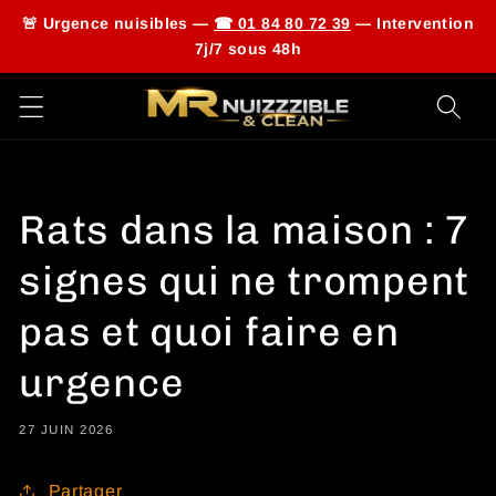
🚨 Urgence nuisibles —
☎ 01 84 80 72 39
— Intervention
7j/7 sous 48h
Ignorer
et
passer
au
contenu
Rats dans la maison : 7
signes qui ne trompent
pas et quoi faire en
urgence
27 JUIN 2026
Partager